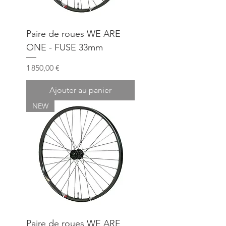
Paire de roues WE ARE
ONE - FUSE 33mm
Prix
1 850,00 €
Ajouter au panier
NEW
Paire de roues WE ARE